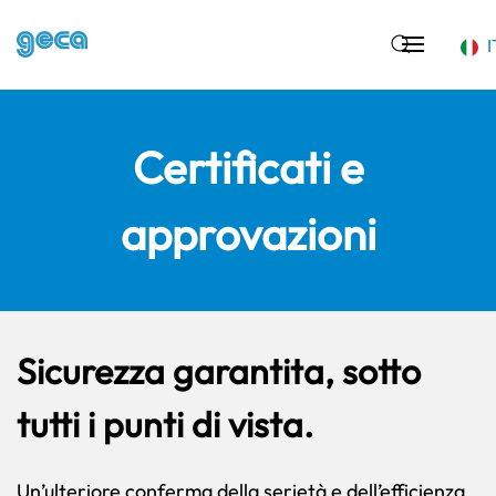
I
Skip to main content
Certificati e
approvazioni
Sicurezza garantita, sotto
tutti i punti di vista.
Un’ulteriore conferma della serietà e dell’efficienza