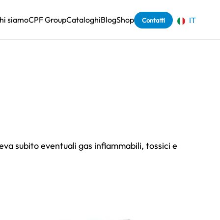
hi siamo
CPF Group
Cataloghi
Blog
Shop
IT
Contatti
eva subito eventuali gas infiammabili, tossici e