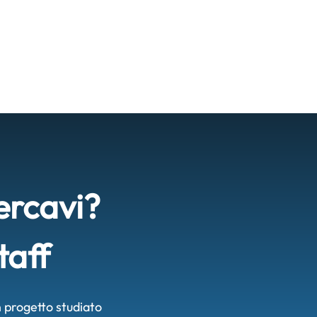
ercavi?
taff
un progetto studiato