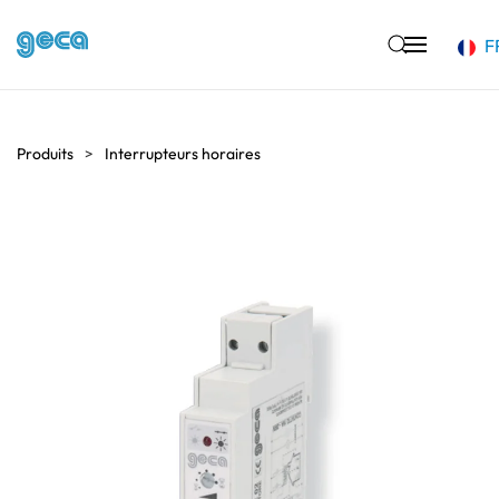
F
Accéder au contenu principal
Produits
Interrupteurs horaires