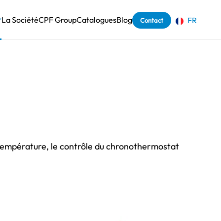
La Société
CPF Group
Catalogues
Blog
FR
Contact
a température, le contrôle du chronothermostat