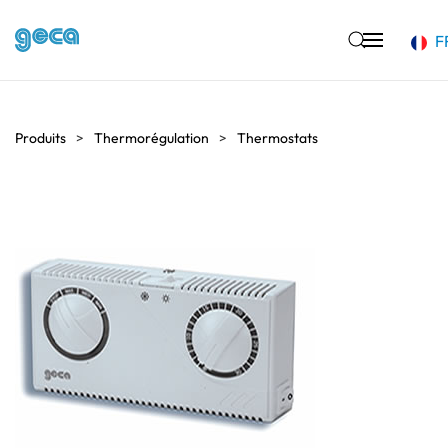
F
Accéder au contenu principal
Produits
Thermorégulation
Thermostats